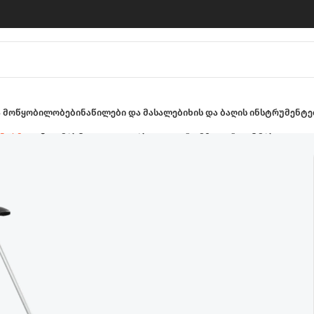
ა მოწყობილობები
ნაწილები და მასალები
ხის და ბაღის ინსტრუმენტე
ატლები
გრძელტარიანი ბალახის საკრეჭი მაკრატელი Comfo