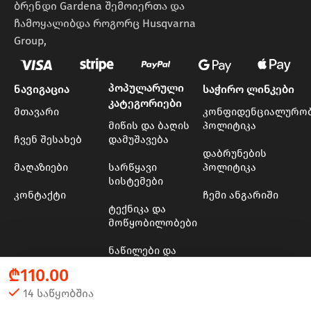
ბრენდი Gardena შემოიერთა და
ჩამოყალიბდა როგორც Husqvarna
Group,
პოპულარული
ნავიგაცია
საჭირო ლინკები
კატეგორიები
მთავარი
კონფიდენციალურო
მიწის და ბაღის
პოლიტიკა
ჩვენ შესახებ
დამუშავება
დაბრუნების
მაღაზიები
სარწყავი
პოლიტიკა
სისტემები
კონტაქტი
ჩემი ანგარიში
ტექნიკა და
მოწყობილობები
ნაწილები და
მასალები
₾
110.00
ხის და ბაღის
14 საწყობშია
ინსტრუმენტები