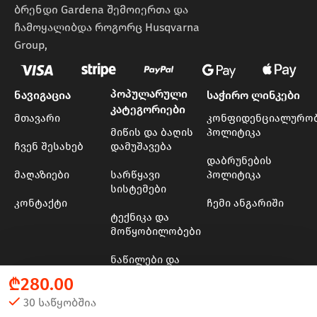
ბრენდი Gardena შემოიერთა და
ჩამოყალიბდა როგორც Husqvarna
Group,
პოპულარული
ნავიგაცია
საჭირო ლინკები
კატეგორიები
მთავარი
კონფიდენციალურო
მიწის და ბაღის
პოლიტიკა
ჩვენ შესახებ
დამუშავება
დაბრუნების
მაღაზიები
სარწყავი
პოლიტიკა
სისტემები
კონტაქტი
ჩემი ანგარიში
ტექნიკა და
მოწყობილობები
ნაწილები და
მასალები
₾
280.00
ხის და ბაღის
30 საწყობშია
ინსტრუმენტები