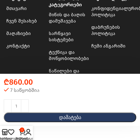
კატეგორიები
მთავარი
კონფიდენციალურო
მიწის და ბაღის
პოლიტიკა
ჩვენ შესახებ
დამუშავება
დაბრუნების
მაღაზიები
სარწყავი
პოლიტიკა
სისტემები
კონტაქტი
ჩემი ანგარიში
ტექნიკა და
მოწყობილობები
ნაწილები და
მასალები
₾
860.00
ხის და ბაღის
7 საწყობშია
ინსტრუმენტები
© 2024 - 2025 Transporter
Დამატება
0
აღაზია
სურვილების სია
კალათა
ჩემი ანგარიში