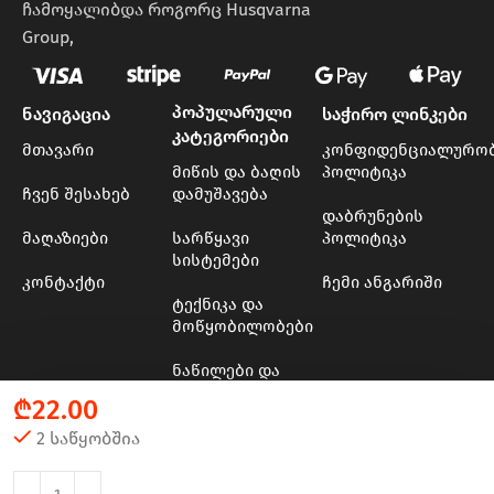
ჩამოყალიბდა როგორც Husqvarna
Group,
პოპულარული
ნავიგაცია
საჭირო ლინკები
კატეგორიები
მთავარი
კონფიდენციალურო
მიწის და ბაღის
პოლიტიკა
ჩვენ შესახებ
დამუშავება
დაბრუნების
მაღაზიები
სარწყავი
პოლიტიკა
სისტემები
კონტაქტი
ჩემი ანგარიში
ტექნიკა და
მოწყობილობები
ნაწილები და
მასალები
₾
22.00
ხის და ბაღის
2 საწყობშია
ინსტრუმენტები